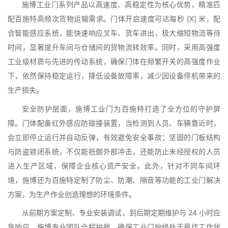
施博工业门系列产品以高速度、高稳定性为核心优势，精准匹
配百施特高频次货物运输需求。门体开启速度可达每秒 [X] 米，配
合智能感应系统，能快速响应叉车、货车进出，极大缩短物流等待
时间，显著提升车间与仓储间的货物流转效率。同时，采用高强度
工业级材质与先进的传动系统，确保门体在频繁开关的高强度作业
下，依然保持稳定运行，降低设备故障率，减少因设备停机带来的
生产损失。
安全防护层面，施博工业门为百施特打造了全方位的守护屏
障。门体配备红外感应防碰撞装置，当检测到人员、车辆靠近时，
会立即停止运行并自动反弹，有效避免安全事故；坚固的门板结构
与防盗锁闭系统，不仅能抵御外部冲击，还能防止未经授权的人员
进入生产区域，保障企业核心资产安全。此外，针对不同车间环
境，施博还为百施特定制了防尘、防潮、隔音等功能的工业门解决
方案，为生产作业创造理想的环境条件。
从前期方案定制、专业安装调试，到后期定期维护与 24 小时应
急响应，施博专业团队全程护航，确保工业门始终处于最佳工作状