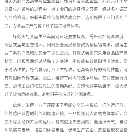
接关系到产品质量与企业效益。作为知名食品企业，好彩头在不断
升级生产设施的过程中，对工业门的选择慎之又慎。经过多方调研
与严格筛选，好彩头最终与施博达成合作，选用施博工业门系列产
品，为食品生产的各个环节提供可靠保障。
好彩头的食品生产车间对环境要求极高，需严格控制温湿度、
防止灰尘与虫害侵入，同时还要满足频繁的货物运输需求。施博工
业门系列产品精准契合了这些需求。其欧式卷帘门采用食品级环保
材质，门板表面经过特殊工艺处理，不仅能有效抵御污渍附着，便
于清洁维护，符合食品行业卫生标准，还具备良好的密封性能，可
有效阻隔外界灰尘、蚊虫，维持车间内的洁净环境。在快速通行方
面，施博工业门搭载先进的驱动系统，实现快速平稳启闭，极大提
升了货物运输效率，避免因等待造成的时间浪费。
此外，施博工业门还配备了智能安全防护系统。门体运行时，
红外感应装置时刻监测周边环境，一旦检测到人员或物体靠近，会
立即停止动作并反向运行，有效避免夹伤风险；遇强风天气，自动
防风装置启动，增强门体稳定性，保障生产安全。这些智能安全设