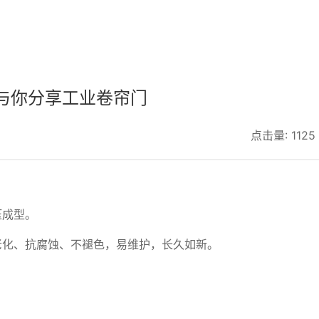
硬质快速门
工业滑升门
与你分享工业卷帘门
工业卷帘门
点击量: 1125
压成型。
老化、抗腐蚀、不褪色，易维护，长久如新。