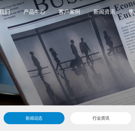
我们
产品中心
客户案例
新闻资讯
售
招聘
液压装卸平台
新闻动态
资质
铝艺车库门
行业资讯
介绍
银行专用卷帘
门
工业推拉门
卷帘式车库门
欧标折叠门
新闻动态
行业资讯
PVC快速门